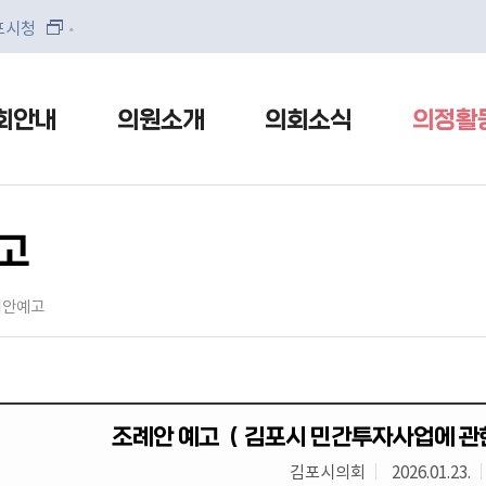
본문으로 바로가기
메인메뉴 바로가기
포시청
회안내
의원소개
의회소식
의정활
고
안예고
조례안 예고 （김포시 민간투자사업에 관
김포시의회
2026.01.23.