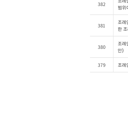
조례
382
범위
조례
381
한 
조례
380
안)
379
조례