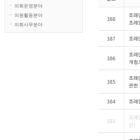
의회운영분야
조례
의원활동분야
388
조례
의회사무분야
387
조례
조례
386
개정
조례
385
관한
384
조례
조례
383
안)