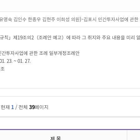
고(유영숙 김인수 한종우 김현주 이희성 의원)-김포시 민간투자사업에 관한
칙」제19조의2（조례안 예고）에 따라 그 취지와 주요 내용을 미리 알
시 민간투자사업에 관한 조례 일부개정조례안
. 23. ~ 01. 27.
참조
, 현재
1
/ 전체
39
페이지
제 목