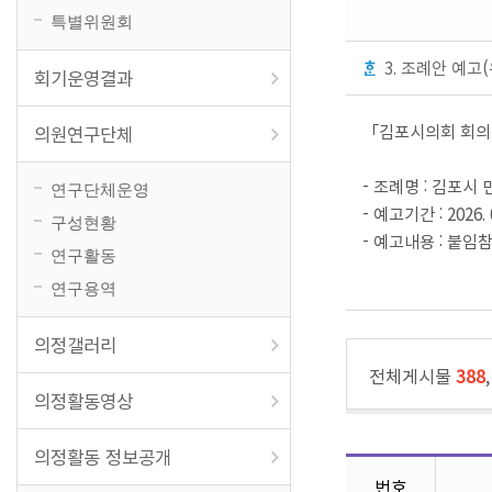
특별위원회
3. 조례안 예
회기운영결과
「김포시의회 회의규
의원연구단체
- 조례명 : 김포
연구단체운영
- 예고기간 : 2026. 01
구성현황
- 예고내용 : 붙임
연구활동
연구용역
의정갤러리
전체게시물
388
의정활동영상
의정활동 정보공개
번호