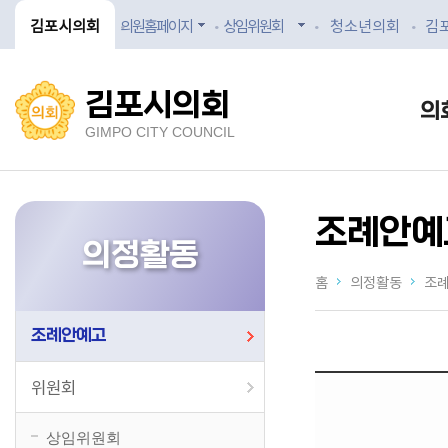
김포시의회
의원홈페이지
상임위원회
청소년의회
김
김포시의회
의
GIMPO CITY COUNCIL
조례안예
의정활동
홈
의정활동
조례
조례안예고
위원회
상임위원회