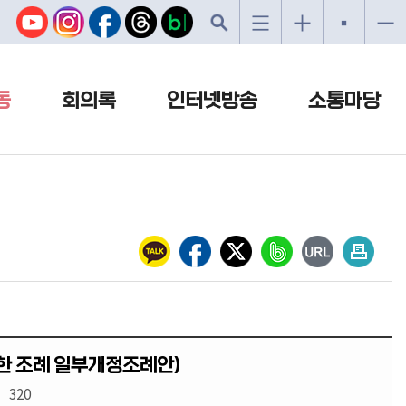
동
회의록
인터넷방송
소통마당
한 조례 일부개정조례안)
320