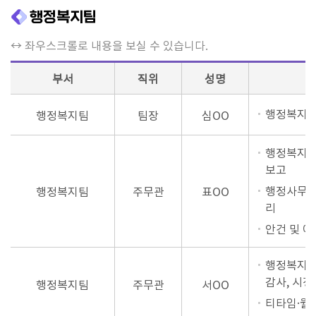
행정복지팀
↔ 좌우스크롤로 내용을 보실 수 있습니다.
부서
직위
성명
행정복지팀
행정복지팀
팀장
심OO
행정복지위
보고
행정사무감
행정복지팀
주무관
표OO
리
안건 및 
행정복지위
감사, 시
행정복지팀
주무관
서OO
티타임·월