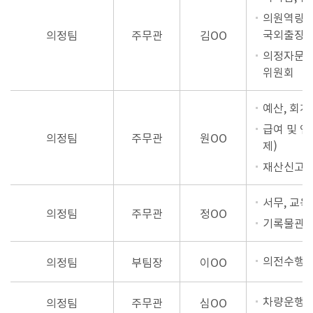
의원역량강
국외출장)
의정팀
주무관
김OO
의정자문위
위원회
예산, 회계
급여 및 연
의정팀
주무관
원OO
제)
재산신고(부
서무, 교육
의정팀
주무관
정OO
기록물관리(
의전수행, 
의정팀
부팀장
이OO
차량운행 및
의정팀
주무관
심OO