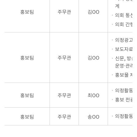
계
홍보팀
주무관
김OO
의회 통신
의회 간행물
의정광고 
보도자료 
홍보팀
주무관
김OO
신문, 방송
운영·관리
홍보물 제작
의정활동 
홍보팀
주무관
최OO
홍보 전광
의정활동 
홍보팀
주무관
송OO