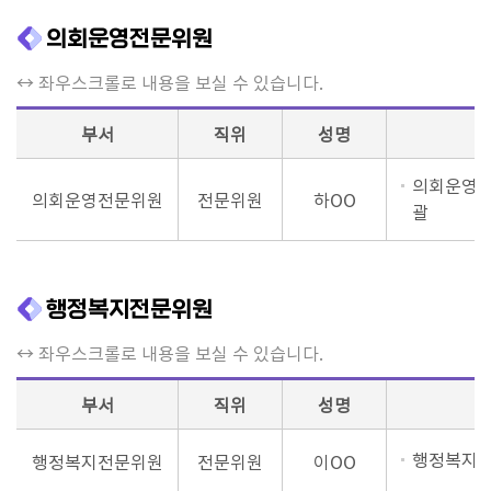
의
정
의회운영전문위원
활
↔ 좌우스크롤로 내용을 보실 수 있습니다.
동
부서
직위
성명
회
의
의회운영위
록
의회운영전문위원
전문위원
하OO
괄
인
터
넷
행정복지전문위원
방
↔ 좌우스크롤로 내용을 보실 수 있습니다.
송
부서
직위
성명
소
통
행정복지위
행정복지전문위원
전문위원
이OO
마
당