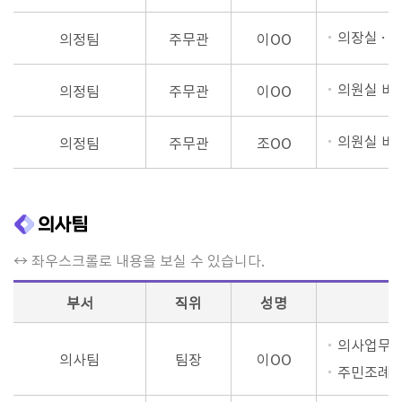
의장실 ·
의정팀
주무관
이OO
의원실 비
의정팀
주무관
이OO
의원실 비
의정팀
주무관
조OO
의사팀
↔ 좌우스크롤로 내용을 보실 수 있습니다.
부서
직위
성명
의사업무 
의사팀
팀장
이OO
주민조례