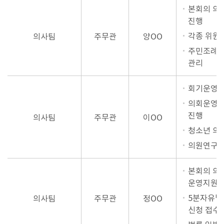
본회의 의
진행
각종 위원회
의사팀
주무관
양OO
주민조례발
관리
회기운영
의회운영위
진행
의사팀
주무관
이OO
청소년 의
의원연구단
본회의 의
운영지원
5분자유발언
의사팀
주무관
정OO
신청 접수