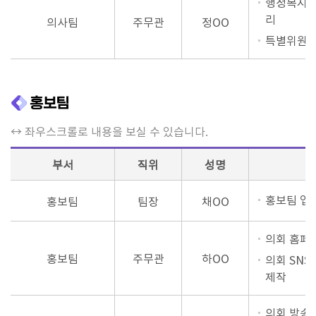
행정복지위
리
의사팀
주무관
정OO
특별위원회
홍보팀
↔ 좌우스크롤로 내용을 보실 수 있습니다.
부서
직위
성명
홍보팀 업
홍보팀
팀장
채OO
의회 홈페
홍보팀
주무관
하OO
의회 SNS
제작
의회 방송실