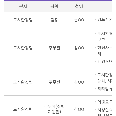
부서
직위
성명
김포시의회
도시환경팀
팀장
손OO
도시환경위
보고
행정사무감
도시환경팀
주무관
김OO
리
안건 및 
도시환경위
감사, 시
도시환경팀
주무관
김OO
티타임·월
의원요구자
주무관(정책
도시환경팀
김OO
시정질의,
지원관)
체, 5분자