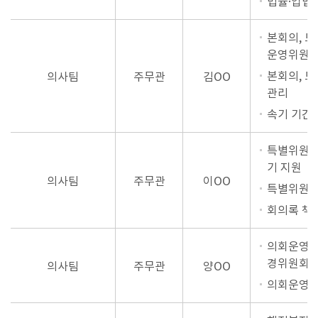
법률·입법
본회의, 
운영위원회
본회의, 
의사팀
주무관
김OO
관리
속기 기간
특별위원회
기 지원
의사팀
주무관
이OO
특별위원회
회의록 책
의회운영위
경위원회 
의사팀
주무관
양OO
의회운영위