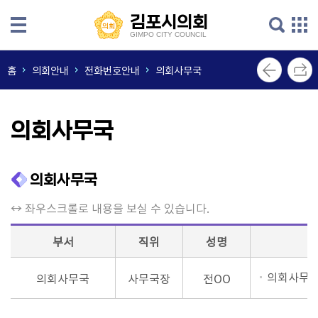
본문으로 바로가기
메인메뉴 바로가기
김포시의회
김포시의회
GIMPO CITY COUNCIL
GIMPO CITY COUNCIL
의
홈
의회안내
전화번호안내
의회사무국
회
안
내
의회사무국
의
원
의회사무국
소
개
↔ 좌우스크롤로 내용을 보실 수 있습니다.
의
부서
직위
성명
회
소
의회사무국
의회사무국
사무국장
전OO
식