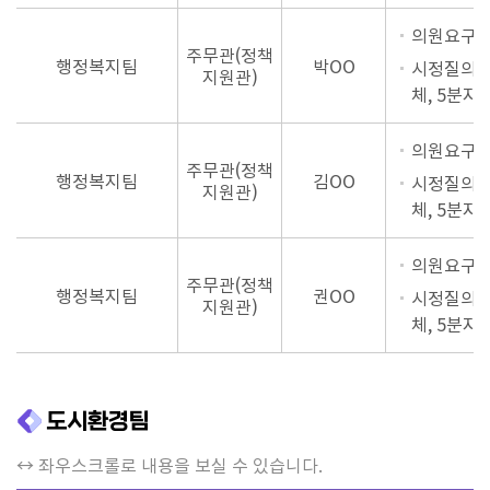
의원요구자
주무관(정책
행정복지팀
박OO
시정질의,
지원관)
체, 5분자
의원요구자
주무관(정책
행정복지팀
김OO
시정질의,
지원관)
체, 5분자
의원요구자
주무관(정책
행정복지팀
권OO
시정질의,
지원관)
체, 5분자
도시환경팀
↔ 좌우스크롤로 내용을 보실 수 있습니다.