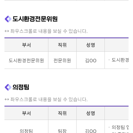
이
도시환경전문위원
용
안
↔ 좌우스크롤로 내용을 보실 수 있습니다.
내
부서
직위
성명
도시환경위
도시환경전문위원
전문위원
김OO
의정팀
↔ 좌우스크롤로 내용을 보실 수 있습니다.
부서
직위
성명
의정팀 업
의정팀
팀장
김OO